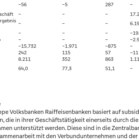
–56
–5
287
–
schäft
–
–
–
17.
Ergebnis
–
–
–
6.1
–
–
–
–19
b
–
–
–
–2.
–15.732
–1.971
–875
–
242
115
57
–11
8.211
352
863
1.1
64,0
77,3
51,1
–
e
e Volksbanken Raiffeisenbanken basiert auf subsidi
, die in ihrer Geschäftstätigkeit einerseits durch d
n unterstützt werden. Diese sind in die Zentralbank
ammenarbeit mit den Verbundunternehmen und der 