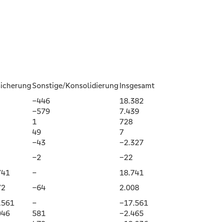
sicherung
Sonstige/Konsolidierung
Insgesamt
–446
18.382
–579
7.439
1
728
49
7
–43
–2.327
–2
–22
741
–
18.741
72
–64
2.008
.561
–
–17.561
046
581
–2.465