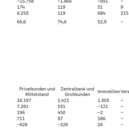
–15.758
–1.866
–891
–
174
119
51
9
6.253
119
684
215
66,6
74,6
52,9
–
Privatkunden und
Zentralbank und
Immobilien
Ver
Mittelstand
Großkunden
16.197
1.421
1.305
–
7.281
531
–121
–
196
450
–2
–
711
37
186
–
–628
–226
26
–