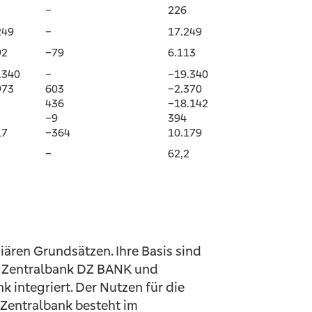
–
226
249
–
17.249
92
–79
6.113
.340
–
–19.340
973
603
–2.370
436
–18.142
–9
394
17
–364
10.179
–
62,2
ären Grundsätzen. Ihre Basis sind
ie Zentralbank DZ BANK und
 integriert. Der Nutzen für die
Zentralbank besteht im