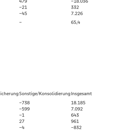
479
–18.036
–21
332
–45
7.226
–
65,4
sicherung
Sonstige/Konsolidierung
Insgesamt
–738
18.185
–599
7.092
–1
643
27
961
–4
–832