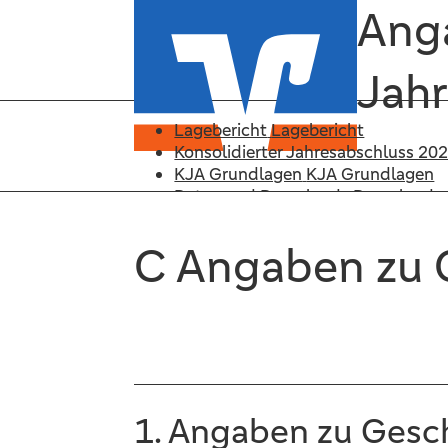
Ang
Jahr
Lagebericht
Lagebericht
Konsolidierter Jahresabschluss 20
KJA Grundlagen
KJA Grundlagen
Daten und Downloads
Downloads
Suche
Suche
C Angaben zu 
KJA 2020
Lagebericht
KJA 2020
KJA Grundlagen
Downloads
Suche
1. Angaben zu Ges