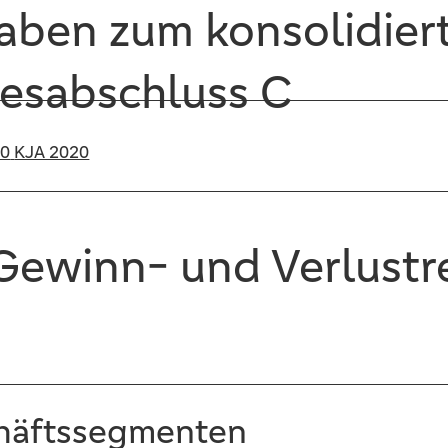
aben zum konsolidier
esabschluss C
20
KJA 2020
Gewinn- und Verlust
chäftssegmenten