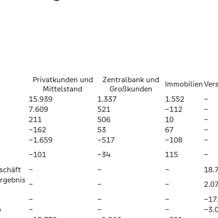
Privatkunden und
Zentralbank und
Immobilien
Ver
Mittelstand
Großkunden
15.939
1.337
1.552
–
7.609
521
–112
–
211
506
10
–
–162
53
67
–
–1.659
–517
–108
–
–101
–34
115
–
schäft
–
–
–
18.
Ergebnis
–
–
–
2.0
–
–
–
–17
b
–
–
–
–3.