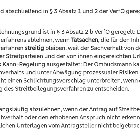
 abschließend in § 3 Absatz 1 und 2 der VerfO gereg
hnungsgrund ist in § 3 Absatz 2 b VerfO geregelt: 
verfahrens ablehnen, wenn
Tatsachen
, die für den I
verfahren
streitig
bleiben, weil der Sachverhalt von d
r Streitparteien und der von ihnen eingereichten U
ls Kann-Regelung ausgestaltet: Der Ombudsmann kan
chverhalts und unter Abwägung prozessualer Risiken
t einen Schlichtungsvorschlag unterbreiten, wenn er 
g des Streitbeilegungsverfahren zu entscheiden.
wangsläufig abzulehnen, wenn der Antrag auf Streitb
chverhalt oder den erhobenen Anspruch nicht erkenn
rlichen Unterlagen vom Antragsteller nicht beigebra