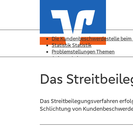
Die Kundenbeschwerdestelle bei
Statistik
Statistik
Problemstellungen
Themen
Anhang
Anhang
Suche
Suche
Das Streitbeil
Beschwerdestelle
Beschwerdestelle
Das Streitbeilegungsverfahren erfol
Statistik
Schlichtung von Kundenbeschwerden
Themen
Anhang
Suche