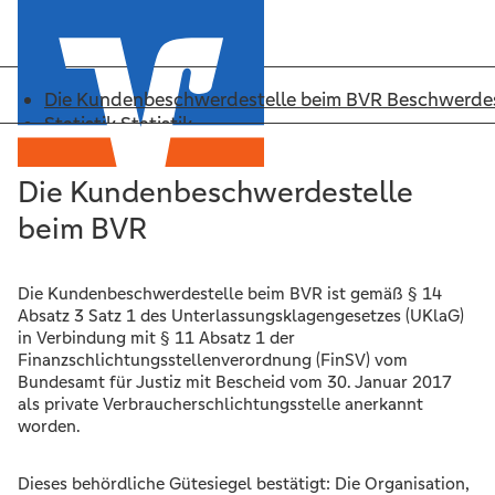
Die Kundenbeschwerdestelle beim BVR
Beschwerdes
Statistik
Statistik
Problemstellungen
Themen
Anhang
Anhang
Die Kundenbeschwerdestelle
Suche
Suche
beim BVR
Beschwerdestelle
Die Kundenbeschwerdestelle beim BVR ist gemäß § 14
Beschwerdestelle
Absatz 3 Satz 1 des Unterlassungsklagengesetzes (UKlaG)
Statistik
in Verbindung mit § 11 Absatz 1 der
Themen
Finanzschlichtungsstellenverordnung (FinSV) vom
Anhang
Bundesamt für Justiz mit Bescheid vom 30. Januar 2017
Suche
als private Verbraucherschlichtungsstelle anerkannt
worden.
Dieses behördliche Gütesiegel bestätigt: Die Organisation,