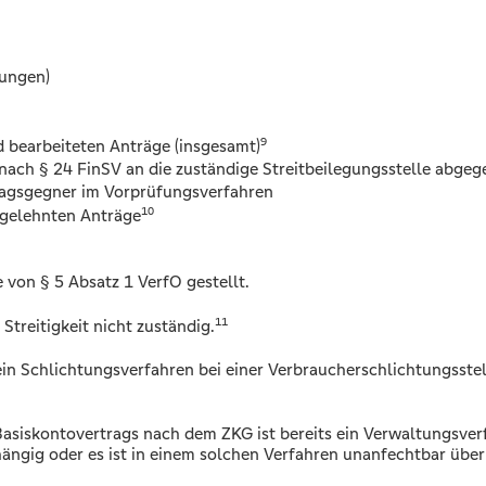
rungen)
9
d bearbeiteten Anträge (insgesamt)
e nach § 24 FinSV an die zuständige Streitbeilegungsstelle abg
ragsgegner im Vorprüfungsverfahren
10
bgelehnten Anträge
 von § 5 Absatz 1 VerfO gestellt.
11
 Streitigkeit nicht zuständig.
ein Schlichtungsverfahren bei einer Verbraucherschlichtungsstel
 Basiskontovertrags nach dem ZKG ist bereits ein Verwaltungsve
ngig oder es ist in einem solchen Verfahren unanfechtbar übe