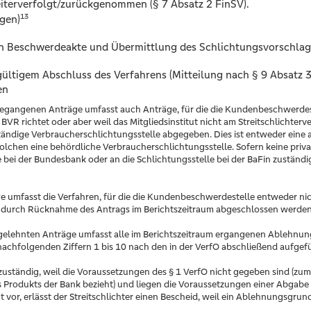
eiterverfolgt/zurückgenommen (§ 7 Absatz 2 FinSV).
13
agen)
n Beschwerdeakte und Übermittlung des Schlichtungsvorschlags
ltigem Abschluss des Verfahrens (Mitteilung nach § 9 Absatz 3
en
gegangenen Anträge umfasst auch Anträge, für die die Kundenbeschwerdest
s BVR richtet oder aber weil das Mitgliedsinstitut nicht am Streitschlicht
ständige Verbraucherschlichtungsstelle abgegeben. Dies ist entweder eine 
lchen eine behördliche Verbraucherschlichtungsstelle. Sofern keine priva
 bei der Bundesbank oder an die Schlichtungsstelle bei der BaFin zuständi
ge umfasst die Verfahren, für die die Kundenbeschwerdestelle entweder ni
 durch Rücknahme des Antrags im Berichtszeitraum abgeschlossen werde
abgelehnten Anträge umfasst alle im Berichtszeitraum ergangenen Ablehnu
n nachfolgenden Ziffern 1 bis 10 nach den in der VerfO abschließend aufg
ständig, weil die Voraussetzungen des § 1 VerfO nicht gegeben sind (zum Be
nes Produkts der Bank bezieht) und liegen die Voraussetzungen einer Abgabe
 vor, erlässt der Streitschlichter einen Bescheid, weil ein Ablehnungsgrun