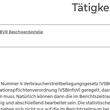
Tätigke
m BVR
Beschwerdestelle
1 Nummer 4 Verbraucherstreitbeilegungsgesetz (VSBG
tionspflichtenverordnung (VSBInfoV) geregelt, dass 
en muss. Natürlich können dann die im Berichtszeit
dig und abschließend bearbeitet sein. Die statistis
eziehen sich nicht nur auf die im Berichtszeitraum 