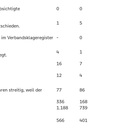
bsichtigte
0
0
1
5
ntschieden.
e im Verbandsklageregister
-
0
4
1
egt.
16
7
12
4
en streitig, weil der
77
86
336
168
1.188
739
566
401