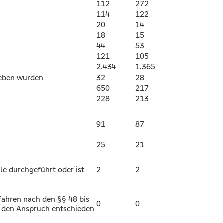
112
272
114
122
20
14
18
15
44
53
121
105
2.434
1.365
egeben wurden
32
28
650
217
228
213
91
87
25
21
le durchgeführt oder ist
2
2
rfahren nach den §§ 48 bis
0
0
r den Anspruch entschieden