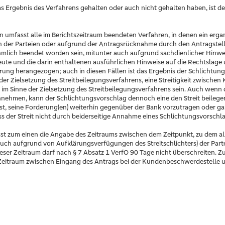
n das Ergebnis des Verfahrens gehalten oder auch nicht gehalten haben, i
en umfasst alle im Berichtszeitraum beendeten Verfahren, in denen ein er
h der Parteien oder aufgrund der Antragsrücknahme durch den Antragstell
ehmlich beendet worden sein, mitunter auch aufgrund sachdienlicher Hin
ute und die darin enthaltenen ausführlichen Hinweise auf die Rechtslage
ung herangezogen; auch in diesen Fällen ist das Ergebnis der Schlichtung 
der Zielsetzung des Streitbeilegungsverfahrens, eine Streitigkeit zwische
 im Sinne der Zielsetzung des Streitbeilegungsverfahrens sein. Auch wenn
 annehmen, kann der Schlichtungsvorschlag dennoch eine den Streit beileg
t, seine Forderung(en) weiterhin gegenüber der Bank vorzutragen oder gar 
 dass der Streit nicht durch beiderseitige Annahme eines Schlichtungsvorschl
sst zum einen die Angabe des Zeitraums zwischen dem Zeitpunkt, zu dem al
auch aufgrund von Aufklärungsverfügungen des Streitschlichters) der Part
Dieser Zeitraum darf nach § 7 Absatz 1 VerfO 90 Tage nicht überschreiten.
r Zeitraum zwischen Eingang des Antrags bei der Kundenbeschwerdestelle 