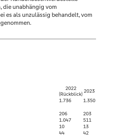
n, die unabhängig vom
i es als unzulässig behandelt, vom
ückgenommen.
2022
2023
(Rückblick)
1.736
1.350
206
203
1.047
511
10
13
44
42