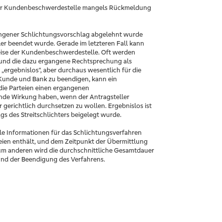
st der Kundenbeschwerdestelle mangels Rückmeldung
gangener Schlichtungsvorschlag abgelehnt wurde
er beendet wurde. Gerade im letzteren Fall kann
weise der Kundenbeschwerdestelle. Oft werden
 und die dazu ergangene Rechtsprechung als
„ergebnislos“, aber durchaus wesentlich für die
n Kunde und Bank zu beendigen, kann ein
 die Parteien einen ergangenen
ende Wirkung haben, wenn der Antragsteller
gerichtlich durchsetzen zu wollen. Ergebnislos ist
ags des Streitschlichters beigelegt wurde.
le Informationen für das Schlichtungsverfahren
eien enthält, und dem Zeitpunkt der Übermittlung
 Zum anderen wird die durchschnittliche Gesamtdauer
und der Beendigung des Verfahrens.