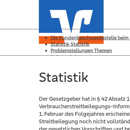
Die Kundenbeschwerdestelle bei
Statistik
Statistik
Problemstellungen
Themen
Anhang
Anhang
Suche
Suche
Statistik
Statistik
Beschwerdestelle
Der Gesetzgeber hat in § 42 Absatz 
Statistik
Verbraucherstreitbeilegungs-Informa
Themen
Anhang
1. Februar des Folgejahres erschein
Suche
Streitbeilegung noch nicht vollstän
der gesetzlichen Vorschriften und b