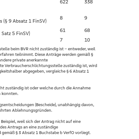
622
338
8
9
 (§ 9 Absatz 1 FinSV)
61
68
 Satz 5 FinSV)
7
10
elle beim BVR nicht zuständig ist – entweder, weil
erverfahren teilnimmt. Diese Anträge werden gemäß §
andere private anerkannte
te Verbraucherschlichtungsstelle zuständig ist, wird
gkeitshalber abgegeben, vergleiche § 6 Absatz 1
cht zuständig ist oder welche durch die Annahme
n konnten.
ngsentscheidungen (Bescheide), unabhängig davon,
eführten Ablehnungsgründen.
ispiel, weil sich der Antrag nicht auf eine
 des Antrags an eine zuständige
d gemäß § 3 Absatz 1 Buchstabe b VerfO vorliegt.